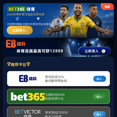
******
suncitygroup太阳成集团(中国)-官方网站
suncitygroup
太阳
suncitygroup太阳
网站首页
»
suncitygroup太阳
»
太阳成集团tyc科研项目经费管理办法（修
2025年09月08日
订）
太阳成集团tyc高水平科研成果绩效发放办
2025年09月08日
法（试行）
太阳成集团tyc科技成果转化管理办法（试
2025年09月08日
行）
太阳成集团tyc纵向科研项目管理办法（修
2025年09月08日